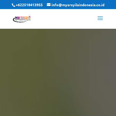
+622518413955
info@myarsyilaindonesia.co.id