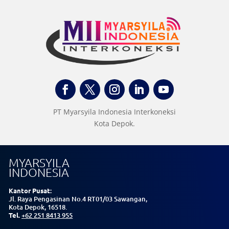
PT Myarsyila Indonesia Interkoneksi
Kota Depok.
MYARSYILA
INDONESIA
Kantor Pusat:
Jl. Raya Pengasinan No.4
RT01/03
Sawangan,
Kota Depok, 16518.
Tel.
+62 251 8413 955