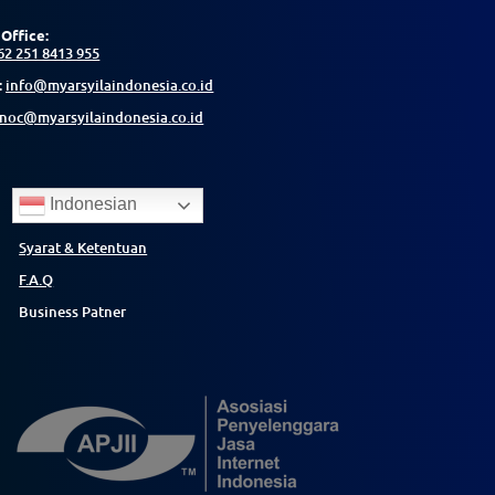
Office:
62 251 8413 955
:
info@myarsyilaindonesia.co.id
noc@myarsyilaindonesia.co.id
Indonesian
Syarat & Ketentuan
F.A.Q
Business Patner